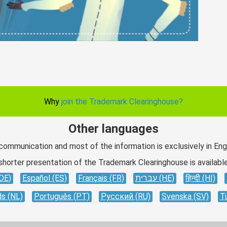
Why
join the Trademark Clearinghouse?
Other languages
 communication and most of the information is exclusively in Engl
shorter presentation of the Trademark Clearinghouse is available
DE)
Español (ES)
Français (FR)
עברית (HE)
हिन्दी (HI)
s (NL)
Português (PT)
Русский (RU)
Svenska (SV)
T