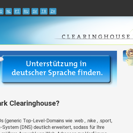
Jump to navigation
O
NL
PT
RU
SV
TR
ZH
rk Clearinghouse?
 (generic Top-Level-Domains wie .web , .nike , .sport,
e-System (DNS) deutlich erweitert, sodass für Ihre