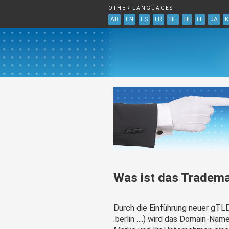
OTHER LANGUAGES
AR
EN
ES
FR
HE
HI
IT
JA
K
Was ist das Tradema
Durch die Einführung neuer gTLDs
.berlin ….) wird das Domain-Nam