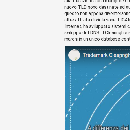
alla tua azienda una maggiore scel
nuovo TLD sono destinate ad aum
questo non appena diventeranno d
altre attività di violazione. L’IC
Internet, ha sviluppato sistemi c
sviluppo del DNS. Il Clearinghouse
marchi in un unico database cent