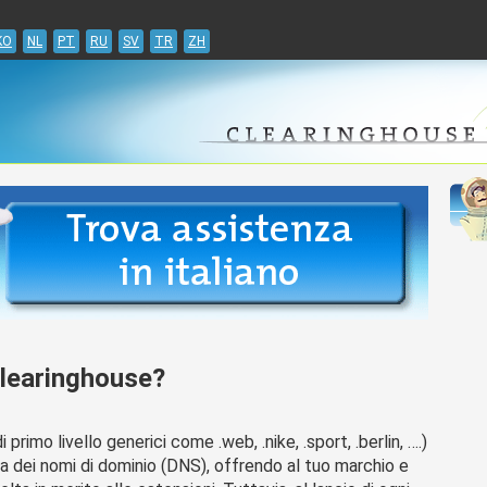
Jump to navigation
KO
NL
PT
RU
SV
TR
ZH
Clearinghouse?
 primo livello generici come .web, .nike, .sport, .berlin, ….)
a dei nomi di dominio (DNS), offrendo al tuo marchio e