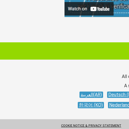
All
A 
العربية(AR)
Deutsch (
한국어 (KO)
Nederland
COOKIE NOTICE & PRIVACY STATEMENT