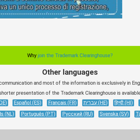
Why
join the Trademark Clearinghouse?
Other languages
 communication and most of the information is exclusively in Engl
shorter presentation of the Trademark Clearinghouse is available
DE)
Español (ES)
Français (FR)
עברית (HE)
हिन्दी (HI)
s (NL)
Português (PT)
Русский (RU)
Svenska (SV)
T