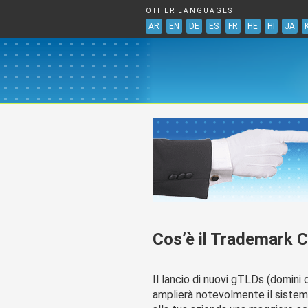
OTHER LANGUAGES
AR
EN
DE
ES
FR
HE
HI
JA
Cos’è il Trademark 
Il lancio di nuovi gTLDs (domini di
amplierà notevolmente il sistem